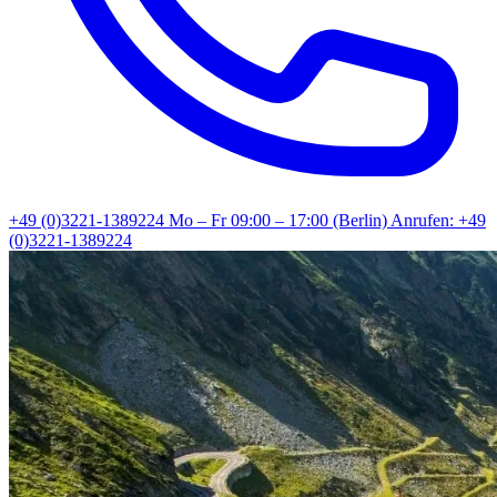
+49 (0)3221-1389224
Mo – Fr 09:00 – 17:00 (Berlin)
Anrufen: +49
(0)3221-1389224