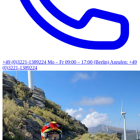
+49 (0)3221-1389224
Mo – Fr 09:00 – 17:00 (Berlin)
Anrufen: +49
(0)3221-1389224