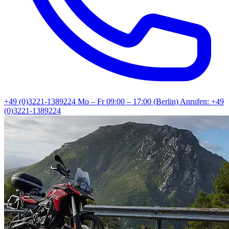
+49 (0)3221-1389224
Mo – Fr 09:00 – 17:00 (Berlin)
Anrufen: +49
(0)3221-1389224