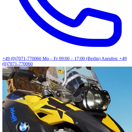
+49 (0)7071-770060
Mo – Fr 09:00 – 17:00 (Berlin)
Anrufen: +49
(0)7071-770060