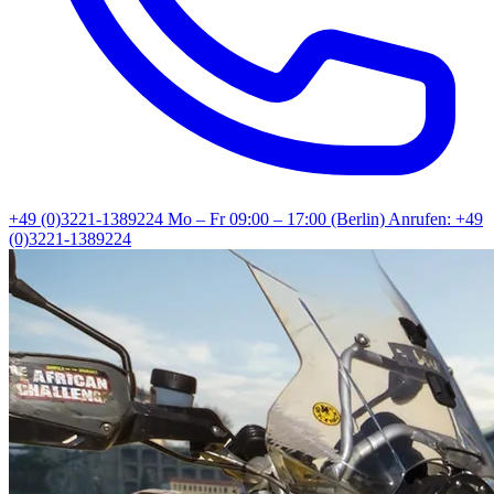
+49 (0)3221-1389224
Mo – Fr 09:00 – 17:00 (Berlin)
Anrufen: +49
(0)3221-1389224