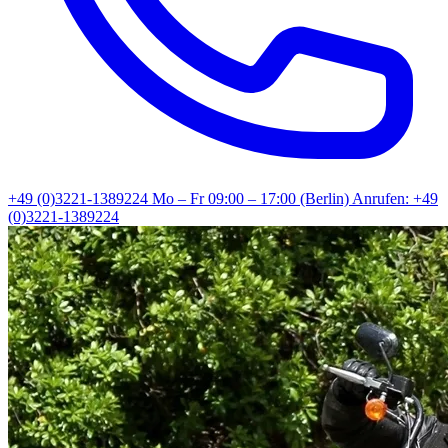
+49 (0)3221-1389224
Mo – Fr 09:00 – 17:00 (Berlin)
Anrufen: +49
(0)3221-1389224