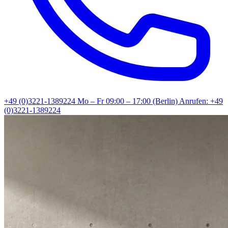
+49 (0)3221-1389224
Mo – Fr 09:00 – 17:00 (Berlin)
Anrufen: +49
(0)3221-1389224