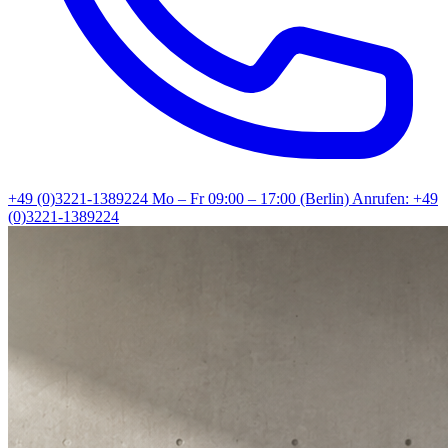
+49 (0)3221-1389224
Mo – Fr 09:00 – 17:00 (Berlin)
Anrufen: +49
(0)3221-1389224