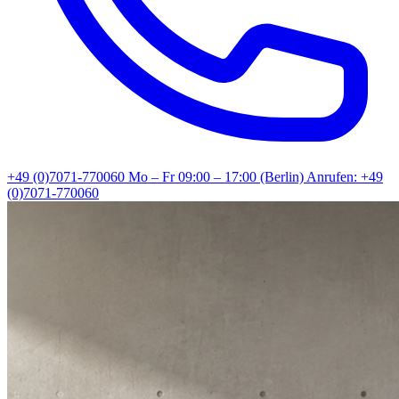
+49 (0)7071-770060
Mo – Fr 09:00 – 17:00 (Berlin)
Anrufen: +49
(0)7071-770060