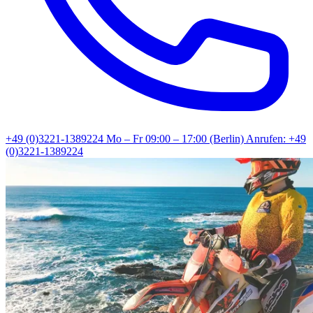
+49 (0)3221-1389224
Mo – Fr 09:00 – 17:00 (Berlin)
Anrufen: +49
(0)3221-1389224