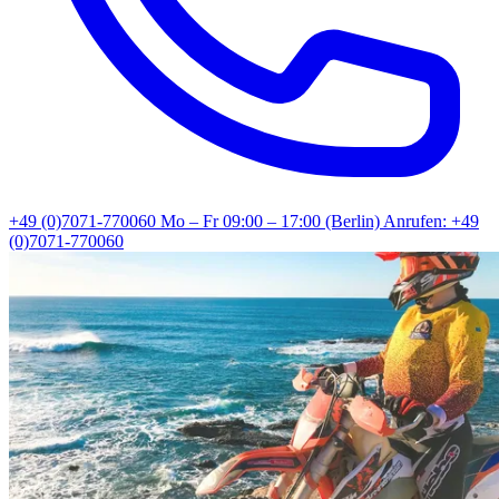
+49 (0)7071-770060
Mo – Fr 09:00 – 17:00 (Berlin)
Anrufen: +49
(0)7071-770060