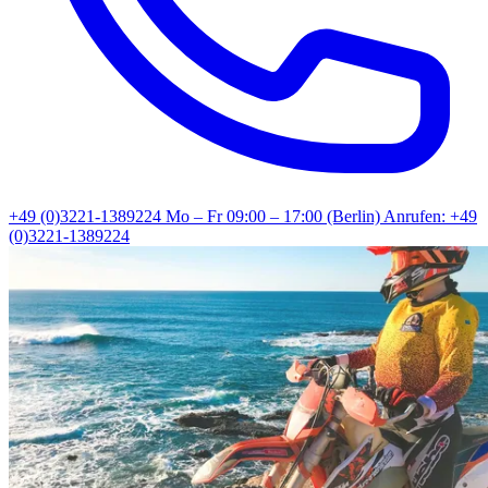
+49 (0)3221-1389224
Mo – Fr 09:00 – 17:00 (Berlin)
Anrufen: +49
(0)3221-1389224