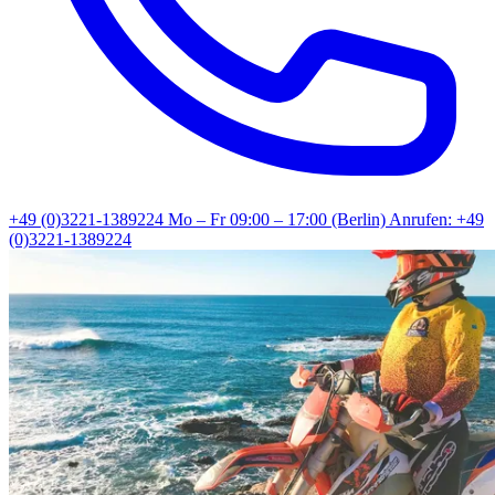
+49 (0)3221-1389224
Mo – Fr 09:00 – 17:00 (Berlin)
Anrufen: +49
(0)3221-1389224