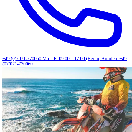
+49 (0)7071-770060
Mo – Fr 09:00 – 17:00 (Berlin)
Anrufen: +49
(0)7071-770060