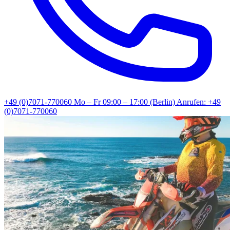
+49 (0)7071-770060
Mo – Fr 09:00 – 17:00 (Berlin)
Anrufen: +49
(0)7071-770060