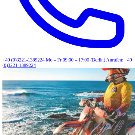
+49 (0)3221-1389224
Mo – Fr 09:00 – 17:00 (Berlin)
Anrufen: +49
(0)3221-1389224