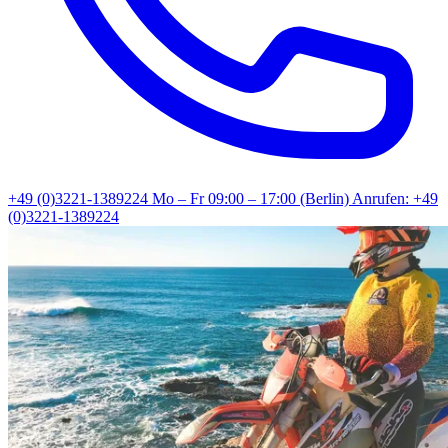
+49 (0)3221-1389224
Mo – Fr 09:00 – 17:00 (Berlin)
Anrufen: +49
(0)3221-1389224