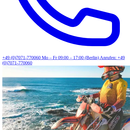
+49 (0)7071-770060
Mo – Fr 09:00 – 17:00 (Berlin)
Anrufen: +49
(0)7071-770060