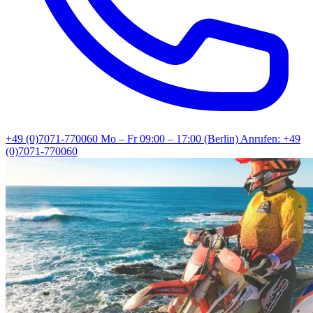
+49 (0)7071-770060
Mo – Fr 09:00 – 17:00 (Berlin)
Anrufen: +49
(0)7071-770060