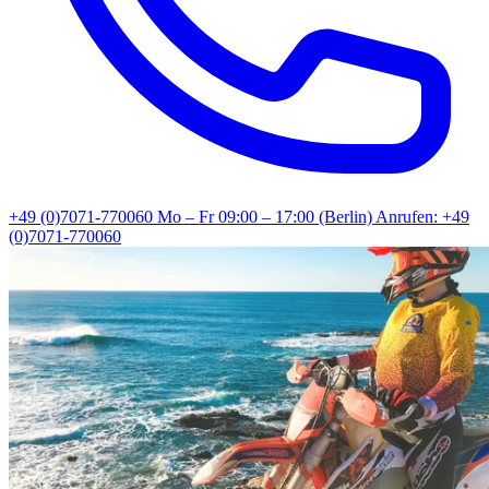
+49 (0)7071-770060
Mo – Fr 09:00 – 17:00 (Berlin)
Anrufen: +49
(0)7071-770060