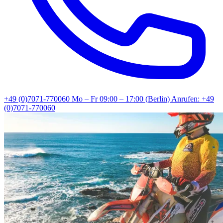
+49 (0)7071-770060
Mo – Fr 09:00 – 17:00 (Berlin)
Anrufen: +49
(0)7071-770060