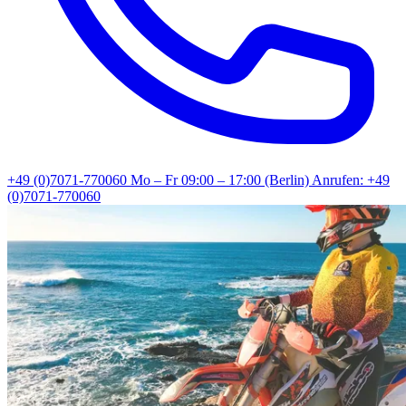
+49 (0)7071-770060
Mo – Fr 09:00 – 17:00 (Berlin)
Anrufen: +49
(0)7071-770060