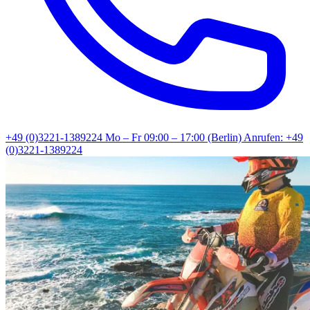
+49 (0)3221-1389224
Mo – Fr 09:00 – 17:00 (Berlin)
Anrufen: +49
(0)3221-1389224