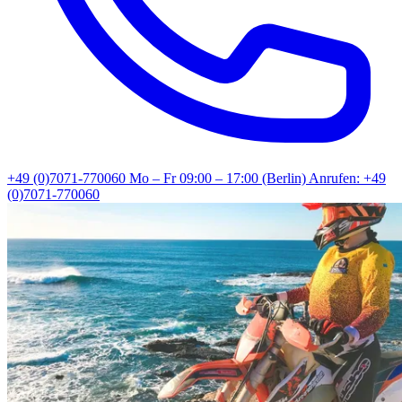
+49 (0)7071-770060
Mo – Fr 09:00 – 17:00 (Berlin)
Anrufen: +49
(0)7071-770060