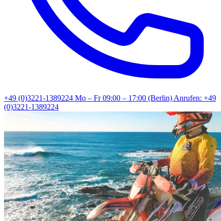
+49 (0)3221-1389224
Mo – Fr 09:00 – 17:00 (Berlin)
Anrufen: +49
(0)3221-1389224