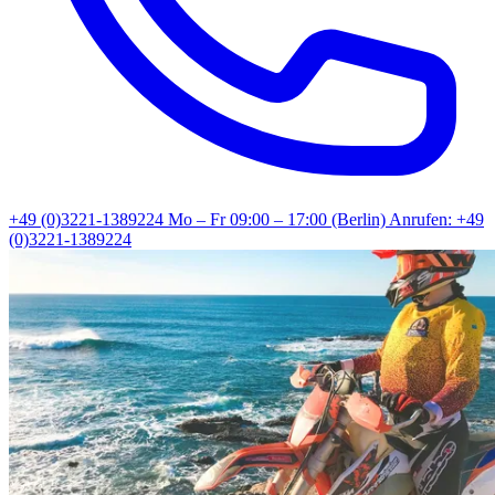
+49 (0)3221-1389224
Mo – Fr 09:00 – 17:00 (Berlin)
Anrufen: +49
(0)3221-1389224