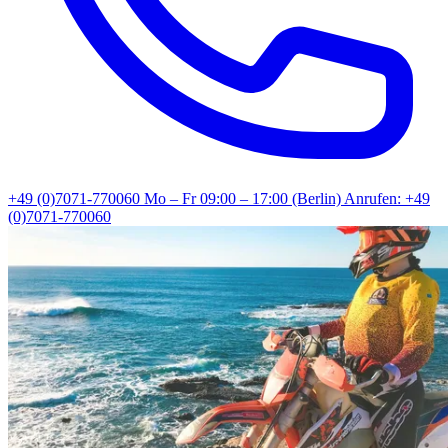
+49 (0)7071-770060
Mo – Fr 09:00 – 17:00 (Berlin)
Anrufen: +49
(0)7071-770060