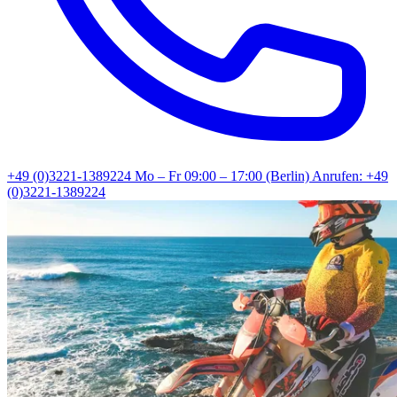
+49 (0)3221-1389224
Mo – Fr 09:00 – 17:00 (Berlin)
Anrufen: +49
(0)3221-1389224