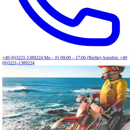
+49 (0)3221-1389224
Mo – Fr 09:00 – 17:00 (Berlin)
Anrufen: +49
(0)3221-1389224