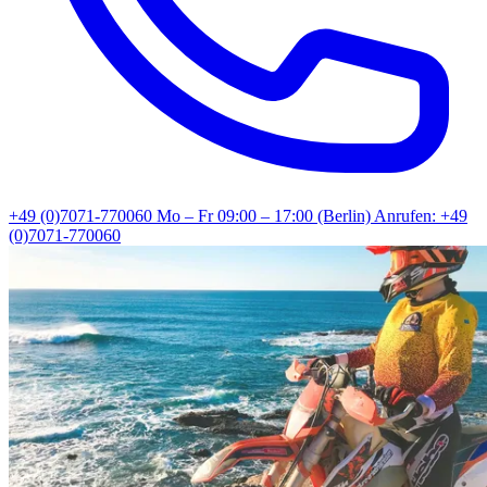
+49 (0)7071-770060
Mo – Fr 09:00 – 17:00 (Berlin)
Anrufen: +49
(0)7071-770060