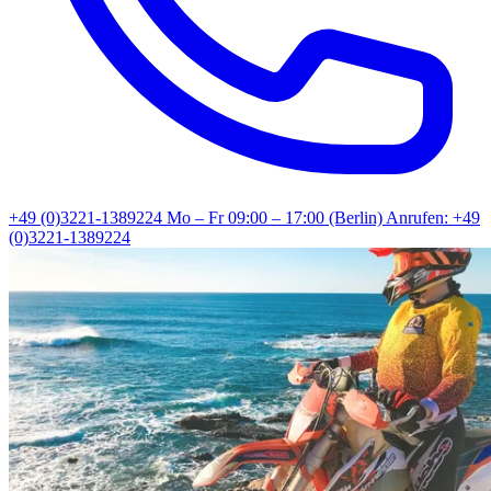
+49 (0)3221-1389224
Mo – Fr 09:00 – 17:00 (Berlin)
Anrufen: +49
(0)3221-1389224