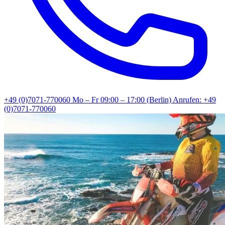
+49 (0)7071-770060
Mo – Fr 09:00 – 17:00 (Berlin)
Anrufen: +49
(0)7071-770060