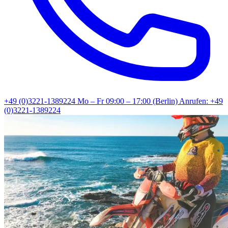
+49 (0)3221-1389224
Mo – Fr 09:00 – 17:00 (Berlin)
Anrufen: +49
(0)3221-1389224