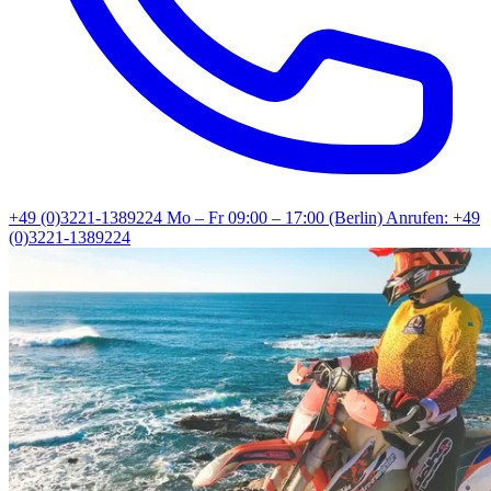
+49 (0)3221-1389224
Mo – Fr 09:00 – 17:00 (Berlin)
Anrufen: +49
(0)3221-1389224