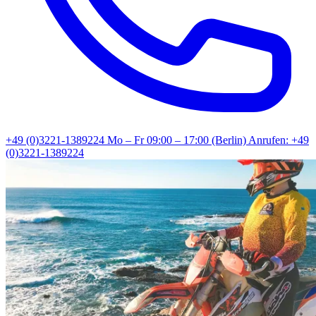
+49 (0)3221-1389224
Mo – Fr 09:00 – 17:00 (Berlin)
Anrufen: +49
(0)3221-1389224