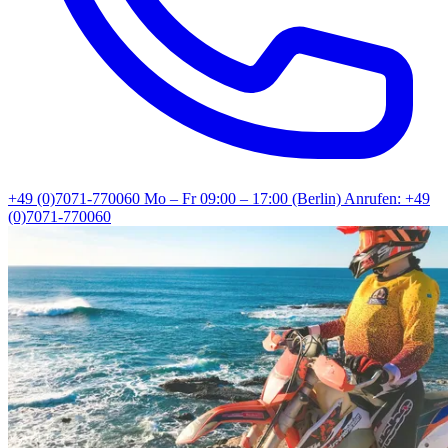
+49 (0)7071-770060
Mo – Fr 09:00 – 17:00 (Berlin)
Anrufen: +49
(0)7071-770060