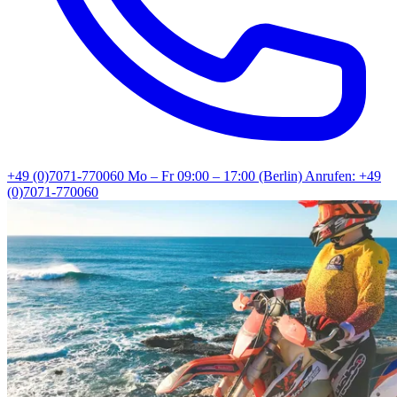
+49 (0)7071-770060
Mo – Fr 09:00 – 17:00 (Berlin)
Anrufen: +49
(0)7071-770060