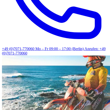
+49 (0)7071-770060
Mo – Fr 09:00 – 17:00 (Berlin)
Anrufen: +49
(0)7071-770060