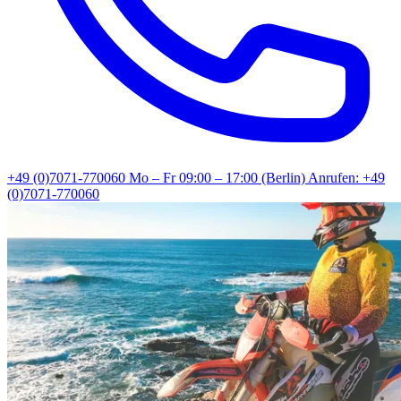
+49 (0)7071-770060
Mo – Fr 09:00 – 17:00 (Berlin)
Anrufen: +49
(0)7071-770060