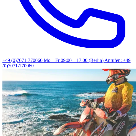
+49 (0)7071-770060
Mo – Fr 09:00 – 17:00 (Berlin)
Anrufen: +49
(0)7071-770060