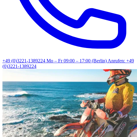
+49 (0)3221-1389224
Mo – Fr 09:00 – 17:00 (Berlin)
Anrufen: +49
(0)3221-1389224