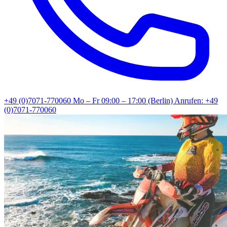
+49 (0)7071-770060
Mo – Fr 09:00 – 17:00 (Berlin)
Anrufen: +49
(0)7071-770060