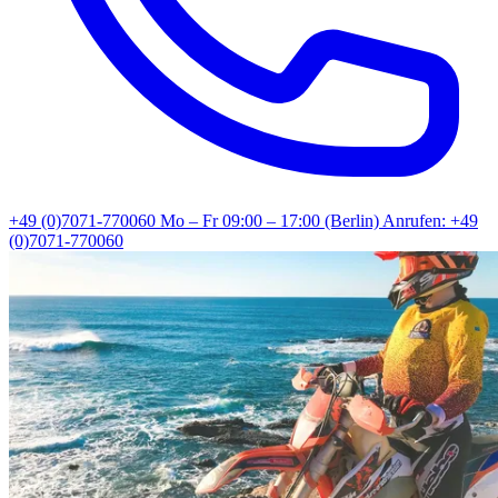
+49 (0)7071-770060
Mo – Fr 09:00 – 17:00 (Berlin)
Anrufen: +49
(0)7071-770060