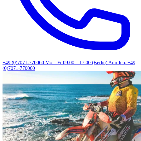
+49 (0)7071-770060
Mo – Fr 09:00 – 17:00 (Berlin)
Anrufen: +49
(0)7071-770060