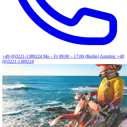
+49 (0)3221-1389224
Mo – Fr 09:00 – 17:00 (Berlin)
Anrufen: +49
(0)3221-1389224