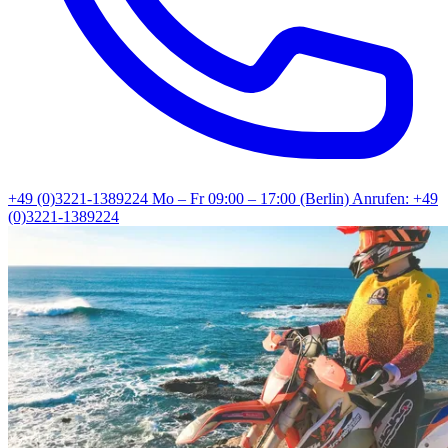
+49 (0)3221-1389224
Mo – Fr 09:00 – 17:00 (Berlin)
Anrufen: +49
(0)3221-1389224