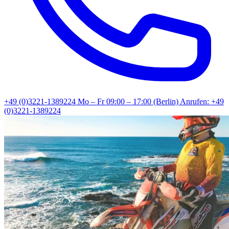
+49 (0)3221-1389224
Mo – Fr 09:00 – 17:00 (Berlin)
Anrufen: +49
(0)3221-1389224