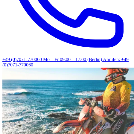
+49 (0)7071-770060
Mo – Fr 09:00 – 17:00 (Berlin)
Anrufen: +49
(0)7071-770060