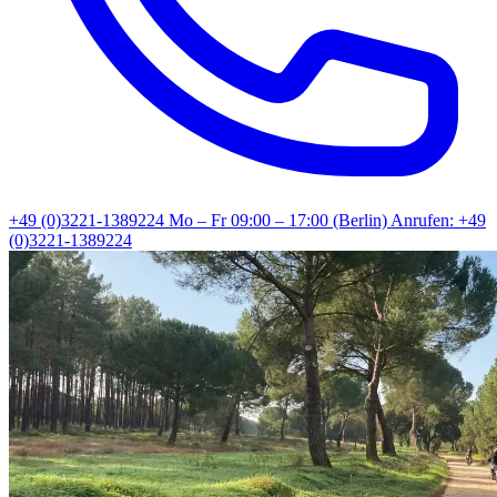
+49 (0)3221-1389224
Mo – Fr 09:00 – 17:00 (Berlin)
Anrufen: +49
(0)3221-1389224