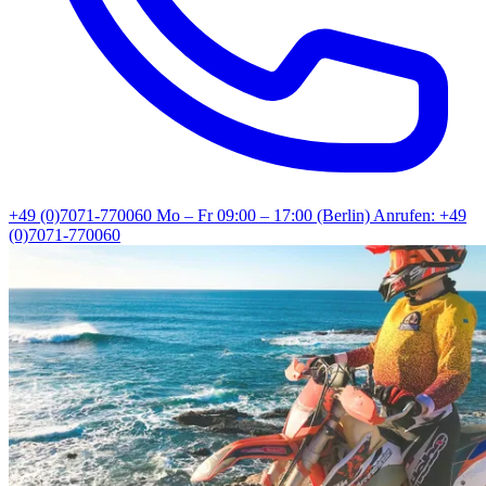
+49 (0)7071-770060
Mo – Fr 09:00 – 17:00 (Berlin)
Anrufen: +49
(0)7071-770060